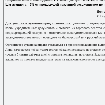
Шаг аукциона – 5% от предыдущей названной аукционистом цен
Для 
2.
Под
Для участия в аукционе предоставляются:
документ, подтвержда
копии учредительных документов и выписка из торгового реестра 
подтверждающий статус, с нотариально засвидетельствованным п
засвидетельствованным переводом на белорусский или русский язык
Организатор аукциона вправе отказаться от проведения аукциона в любое
Лицо, являющееся победителем торгов, обязано: подписать протокол о ре
течение
5 (пяти)
рабочих дней
с момента подписания протокола. Задатки
аукционов по продаже имущества и права на заключение договоров аренд