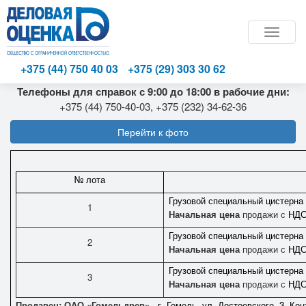
Toggle
naviga
+375 (44) 750 40 03
+375 (29) 303 30 62
Телефоны для справок с 9:00 до 18:00 в рабочие дни:
+375 (44) 750-40-03, +375 (232) 34-62-36
Перейти к фото
№ лота
Грузовой специальный цистерна 
1
Начальная цена
продажи с
НДС
Грузовой специальный цистерна 
2
Начальная цена
продажи с
НДС
Грузовой специальный цистерна 
3
Начальная цена
продажи с
НДС
Продавец: ОАО «Гомельдрев».
,
г. Гомель, ул. Достоевского, 3. К