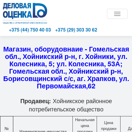
Toggle
naviga
+375 (44) 750 40 03
+375 (29) 303 30 62
Магазин, оборудовнаие - Гомельская
обл., Хойникский р-н, г. Хойники, ул.
Колесника, 5; ул. Колесника, 53А;
Гомельская обл., Хойникский р-н,
Борисовщинский с/с, аг. Храпков, ул.
Первомайская,62
Продавец:
Хойникское районное
потребительское общество
Начальная
Цена
цена
№
продажи
Д
Наименование имущества
продажи