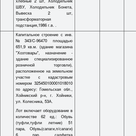
хлебные 2 шт, Холодильник
ШВУ, Холодильник Бонета,
Вывеска 2 шт,
трансформаторная
подстанция,1986 г.в. .
Капитальное строение с инв.
№343/C-96470 площадью
651,9 кв.м. (здание магазина
"Хозтовары", назначение -
здание специализированное
розничной торговли),
расположенное на земельном
участке с кадастровым
номером 325450100001018010
по адресу: Гомельская обл.,
Хойникский р-н, г. Хойники,
ул. Колесника, 53А.
Лот включает оборудование в
количестве 62 ед.: Обувь
(туфли,туфли летние) 51
пара, Обувь(сапаги,п/сапаги)
6 пар, салфетка