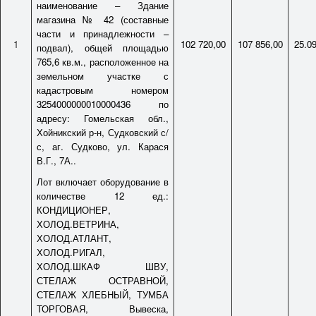
наименование – Здание
магазина № 42 (составные
части и принадлежности –
1
102 720,00
107 856,00
25.0
подвал), общей площадью
765,6 кв.м., расположенное на
земельном участке с
кадастровым номером
3254000000010000436 по
адресу: Гомельская обл.,
Хойникский р-н, Судковский с/
с, аг. Судково, ул. Карася
В.Г., 7А..
Лот включает оборудование в
количестве 12 ед.:
КОНДИЦИОНЕР,
ХОЛОД.ВЕТРИНА,
ХОЛОД.АТЛАНТ,
ХОЛОД.РИГАЛ,
ХОЛОД.ШКАФ ШВУ,
СТЕЛАЖ ОСТРАВНОЙ,
СТЕЛАЖ ХЛЕБНЫЙ, ТУМБА
ТОРГОВАЯ, Вывеска,