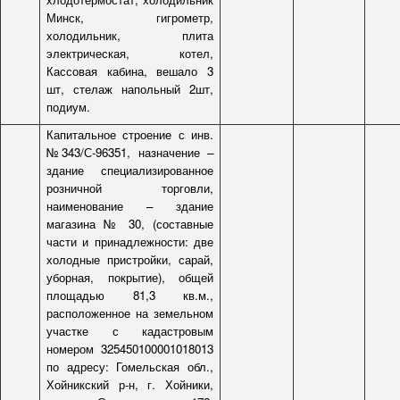
Минск, гигрометр,
холодильник, плита
электрическая, котел,
Кассовая кабина, вешало 3
шт, стелаж напольный 2шт,
подиум.
Капитальное строение с инв.
№343/С-96351, назначение –
здание специализированное
розничной торговли,
наименование – здание
магазина № 30, (составные
части и принадлежности: две
холодные пристройки, сарай,
уборная, покрытие), общей
площадью 81,3 кв.м.,
расположенное на земельном
участке с кадастровым
номером 325450100001018013
по адресу: Гомельская обл.,
Хойникский р-н, г. Хойники,