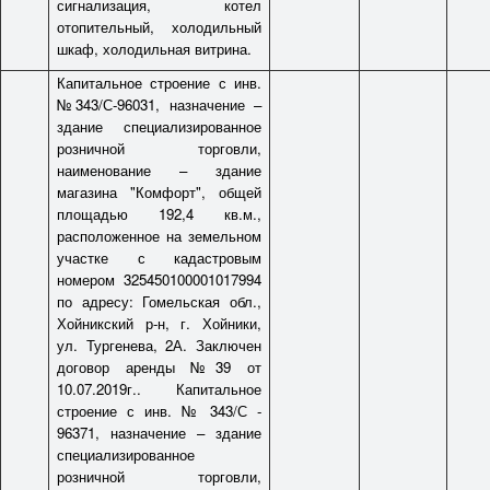
сигнализация, котел
отопительный, холодильный
шкаф, холодильная витрина.
Капитальное строение с инв.
№343/С-96031, назначение –
здание специализированное
розничной торговли,
наименование – здание
магазина "Комфорт", общей
площадью 192,4 кв.м.,
расположенное на земельном
участке с кадастровым
номером 325450100001017994
по адресу: Гомельская обл.,
Хойникский р-н, г. Хойники,
ул. Тургенева, 2А. Заключен
договор аренды №39 от
10.07.2019г.. Капитальное
строение с инв. № 343/С -
96371, назначение – здание
специализированное
розничной торговли,