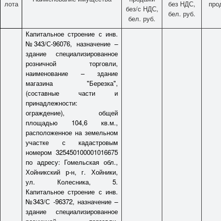
лота
без НДС,
про
без/с НДС,
бел. руб.
бел. руб.
Капитальное строение с инв.
№343/С-96076, назначение –
здание специализированное
розничной торговли,
наименование – здание
магазина "Березка",
(составные части и
принадлежности:
ограждение), общей
площадью 104,6 кв.м.,
расположенное на земельном
участке с кадастровым
номером 325450100001016675
по адресу: Гомельская обл.,
Хойникский р-н, г. Хойники,
ул. Колесника, 5.
Капитальное строение с инв.
№343/С -96372, назначение –
здание специализированное