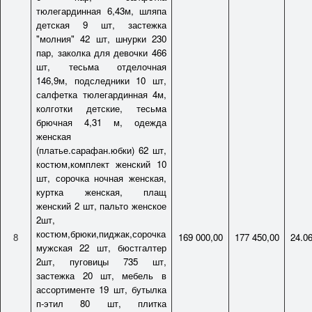
тюлегардинная 6,43м, шляпа
детская 9 шт, застежка
"молния" 42 шт, шнурки 230
пар, заколка для девочки 466
шт, тесьма отделочная
146,9м, подследники 10 шт,
салфетка тюлегардинная 4м,
колготки детские, тесьма
брючная 4,31 м, одежда
женская
(платье.сарафан.юбки) 62 шт,
костюм,комплект женский 10
шт, сорочка ночная женская,
куртка женская, плащ
женский 2 шт, пальто женское
2шт,
костюм,брюки,пиджак,сорочка
8
169 000,00
177 450,00
24.0
мужская 22 шт, бюстгалтер
2шт, пуговицы 735 шт,
застежка 20 шт, мебель в
ассортименте 19 шт, бутылка
п-этил 80 шт, плитка