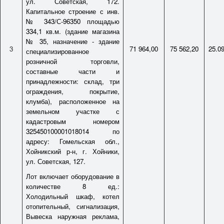
ул. Советская, 172.
Капитальное строение с инв.
№ 343/С-96350 площадью
334,1 кв.м. (здание магазина
№ 35, назначение - здание
3
71 964,00
75 562,20
25.0
специализированное
розничной торговли,
составные части и
принадлежности: склад, три
ограждения, покрытие,
клумба), расположенное на
земельном участке с
кадастровым номером
325450100001018014 по
адресу: Гомельская обл.,
Хойникский р-н, г. Хойники,
ул. Советская, 127.
Лот включает оборудование в
количестве 8 ед.:
Холодильный шкаф, котел
отопительный, сигнализация,
Вывеска наружная реклама,