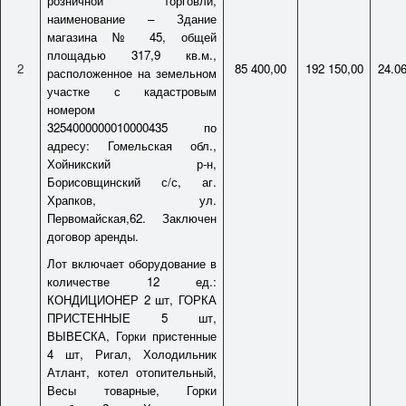
розничной торговли,
наименование – Здание
магазина № 45, общей
площадью 317,9 кв.м.,
2
85 400,00
192 150,00
24.0
расположенное на земельном
участке с кадастровым
номером
3254000000010000435 по
адресу: Гомельская обл.,
Хойникский р-н,
Борисовщинский с/с, аг.
Храпков, ул.
Первомайская,62. Заключен
договор аренды.
Лот включает оборудование в
количестве 12 ед.:
КОНДИЦИОНЕР 2 шт, ГОРКА
ПРИСТЕННЫЕ 5 шт,
ВЫВЕСКА, Горки пристенные
4 шт, Ригал, Холодильник
Атлант, котел отопительный,
Весы товарные, Горки